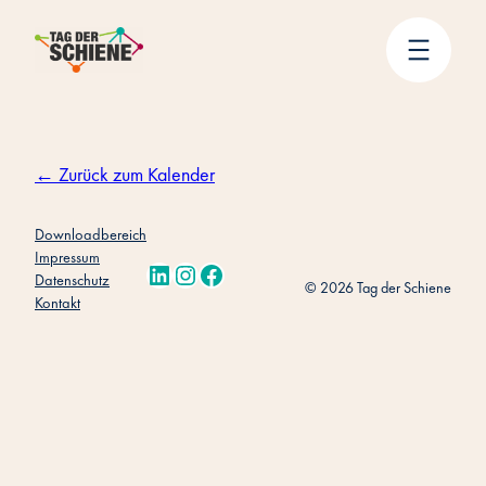
Zum
Inhalt
springen
← Zurück zum Kalender
Downloadbereich
Impressum
LinkedIn
Instagram
Facebook
Datenschutz
© 2026 Tag der Schiene
Kontakt