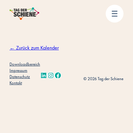
Zum
Inhalt
springen
← Zurück zum Kalender
Downloadbereich
Impressum
LinkedIn
Instagram
Facebook
Datenschutz
© 2026 Tag der Schiene
Kontakt