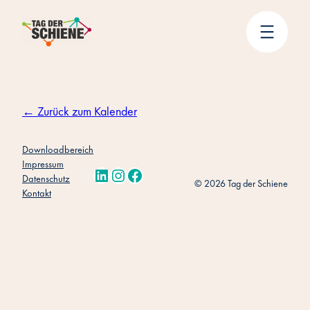
Zum
Inhalt
springen
← Zurück zum Kalender
Downloadbereich
Impressum
LinkedIn
Instagram
Facebook
Datenschutz
© 2026 Tag der Schiene
Kontakt