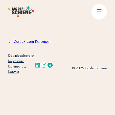
Zum
Inhalt
springen
← Zurück zum Kalender
Downloadbereich
Impressum
LinkedIn
Instagram
Facebook
Datenschutz
© 2026 Tag der Schiene
Kontakt