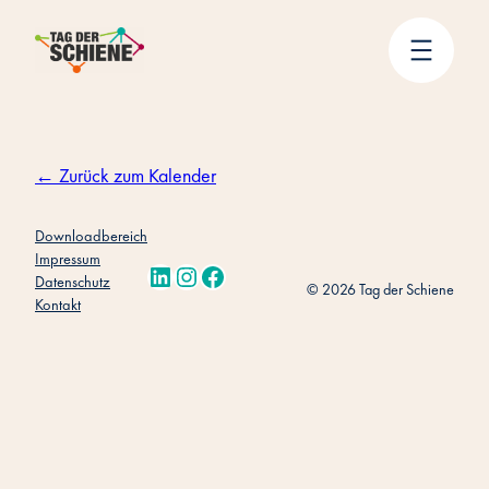
Zum
Inhalt
springen
← Zurück zum Kalender
Downloadbereich
Impressum
LinkedIn
Instagram
Facebook
Datenschutz
© 2026 Tag der Schiene
Kontakt