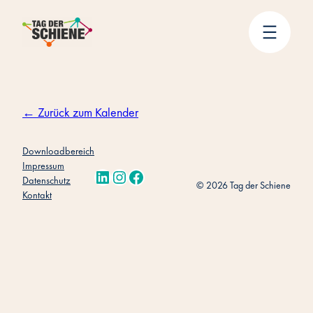
Zum
Inhalt
springen
← Zurück zum Kalender
Downloadbereich
Impressum
LinkedIn
Instagram
Facebook
Datenschutz
© 2026 Tag der Schiene
Kontakt