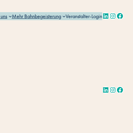
LinkedIn
Instagra
Face
 uns
Mehr Bahnbegeisterung
Veranstalter-Login
LinkedIn
Instagra
Face