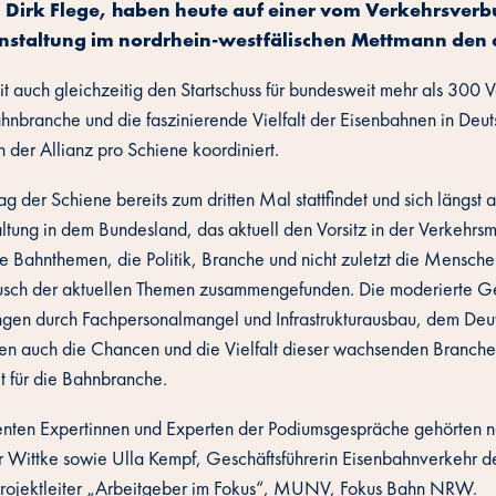
, Dirk Flege, haben heute auf einer vom Verkehrsver
nstaltung im nordrhein-westfälischen Mettmann den di
t auch gleichzeitig den Startschuss für bundesweit mehr als 300 
hnbranche und die faszinierende Vielfalt der Eisenbahnen in De
 der Allianz pro Schiene koordiniert.
 der Schiene bereits zum dritten Mal stattfindet und sich längst al
ltung in dem Bundesland, das aktuell den Vorsitz in der Verkehrsm
le Bahnthemen, die Politik, Branche und nicht zuletzt die Mensch
sch der aktuellen Themen zusammengefunden. Die moderierte Ges
gen durch Fachpersonalmangel und Infrastrukturausbau, dem Deuts
en auch die Chancen und die Vielfalt dieser wachsenden Branche a
 für die Bahnbranche.
nten Expertinnen und Experten der Podiumsgespräche gehörten ne
r Wittke sowie Ulla Kempf, Geschäftsführerin Eisenbahnverkehr 
rojektleiter „Arbeitgeber im Fokus“, MUNV, Fokus Bahn NRW.