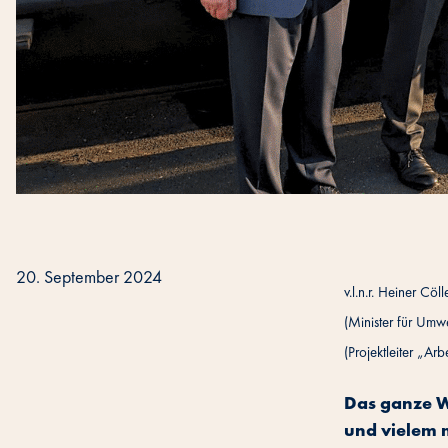
20. September 2024
v.l.n.r. Heiner Cö
(Minister für Umw
(Projektleiter „A
Das ganze W
und vielem m