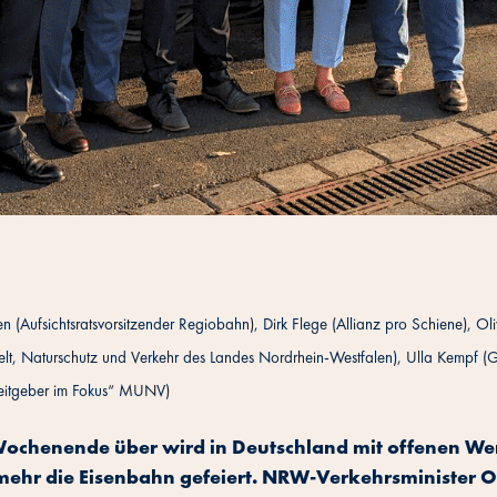
llen (Aufsichtsratsvorsitzender Regiobahn), Dirk Flege (Allianz pro Schiene), O
elt, Naturschutz und Verkehr des Landes Nordrhein-Westfalen), Ulla Kempf (
rbeitgeber im Fokus“ MUNV)
ochenende über wird in Deutschland mit offenen Wer
ehr die Eisenbahn gefeiert.
NRW-Verkehrsminister Oli