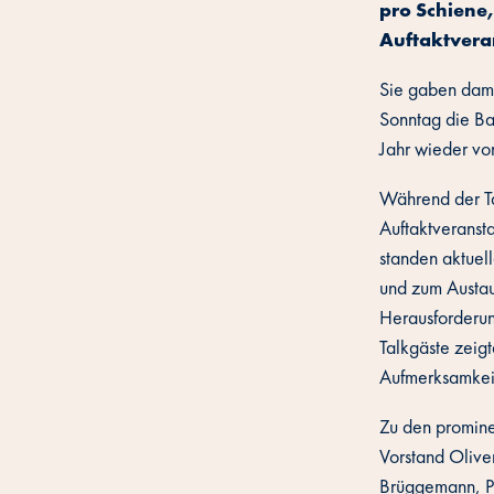
pro Schiene
Auftaktvera
Sie gaben dami
Sonntag die Ba
Jahr wieder von
Während der Tag
Auftaktveransta
standen aktuel
und zum Austau
Herausforderun
Talkgäste zeigt
Aufmerksamkeit
Zu den promine
Vorstand Olive
Brüggemann, P