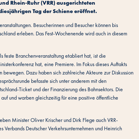
bund Rhein-Ruhr (VRR) ausgerichteten
esjährigen Tag der Schiene eröffnet.
Veranstaltungen. Besucherinnen und Besucher können bis
utschland erleben. Das Fest-Wochenende wird auch in diesem
s feste Branchenveranstaltung etabliert hat, ist die
inisterkonferenz hat, eine Premiere. Im Fokus dieses Auftakts
en bewegen. Dazu haben sich zahlreiche Akteure zur Diskussion
prächsrunde befasste sich unter anderem mit den
chland-​Ticket und der Finanzierung des Bahnsektors. Die
uf und warben gleichzeitig für eine positive öffentliche
ben Minister Oliver Krischer und Dirk Flege auch VRR-
des Verbands Deutscher Verkehrsunternehmen und Heinrich