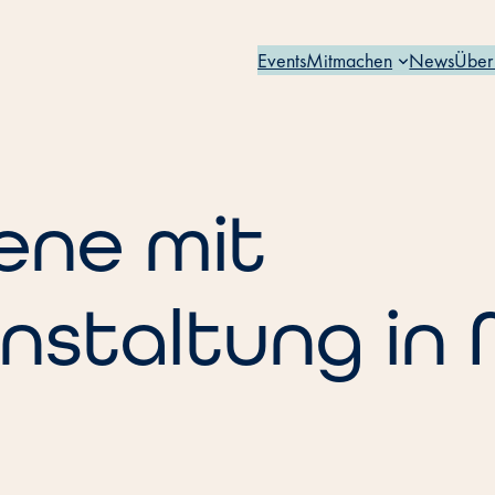
Events
Mitmachen
News
Über
ene mit
nstaltung in