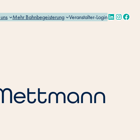
LinkedIn
Instagra
Face
 uns
Mehr Bahnbegeisterung
Veranstalter-Login
 Mettmann