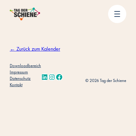
Zum
Inhalt
springen
← Zurück zum Kalender
Downloadbereich
Impressum
LinkedIn
Instagram
Facebook
Datenschutz
© 2026 Tag der Schiene
Kontakt